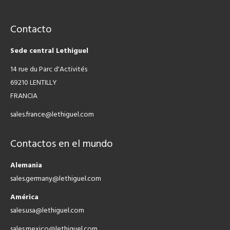
Contacto
Sede central Lethiguel
14 rue du Parc d'Activités
69210 LENTILLY
FRANCIA
sales.france@lethiguel.com
Contactos en el mundo
Alemania
sales.germany@lethiguel.com
América
sales.usa@lethiguel.com
sales.mexico@lethiguel.com