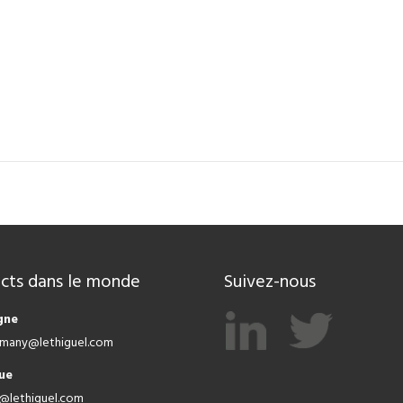
cts dans le monde
Suivez-nous
gne
ermany@lethiguel.com
ue
a@lethiguel.com