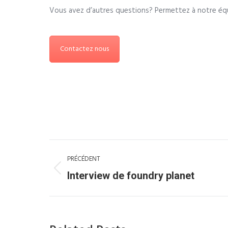
Vous avez d’autres questions? Permettez à notre équ
Contactez nous
Navigation
PRÉCÉDENT
article
Article
Interview de foundry planet
précédent
: