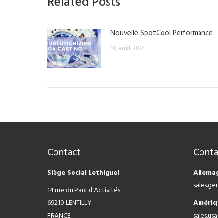
Related Posts
Nouvelle SpotCool Performance
10 août 2023
Contact
Conta
Siège Social Lethiguel
Allema
sales.g
14 rue du Parc d'Activités
69210 LENTILLY
Amériq
FRANCE
sales.us