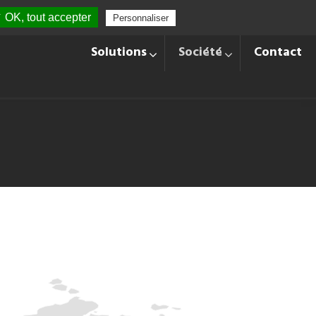
 OK, tout accepter
Personnaliser
+33 428 870 140
Langues
Solutions
Société
Contact