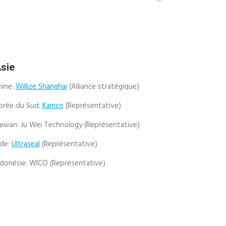
sie
hine:
Willize Shanghai
(Alliance stratégique)
orée du Sud:
Kamco
(Représentative)
aiwan: Ju Wei Technology (Représentative)
nde:
Ultraseal
(Représentative)
ndonésie: WICO (Représentative)