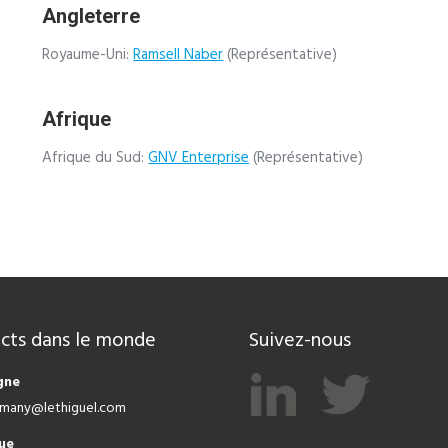
Angleterre
Royaume-Uni:
Ramsell Naber
(Représentative)
Afrique
Afrique du Sud:
GNV Enterprise
(Représentative)
cts dans le monde
Suivez-nous
gne
ermany@lethiguel.com
ue