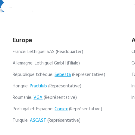
Europe
A
France: Lethiguel SAS (Headquarter)
C
Allemagne: Lethiguel GmbH (Filiale)
C
République tchèque:
Sebesta
(Représentative)
T
Hongrie:
Practilub
(Représentative)
I
Roumanie:
VGA
(Représentative)
I
Portugal et Espagne:
Coniex
(Représentative)
Turquie:
ASCAST
(Représentative)