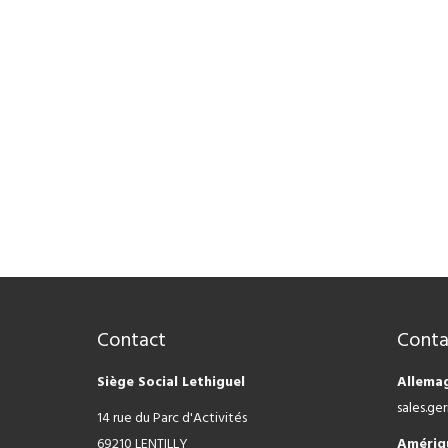
Contact
Conta
Siège Social Lethiguel
Allema
sales.g
14 rue du Parc d'Activités
69210 LENTILLY
Amériq