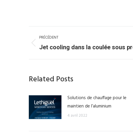
Navigation
PRÉCÉDENT
article
Article
Jet cooling dans la coulée sous p
précédent
:
Related Posts
Solutions de chauffage pour le
maintien de l’aluminium
4 avril 2022