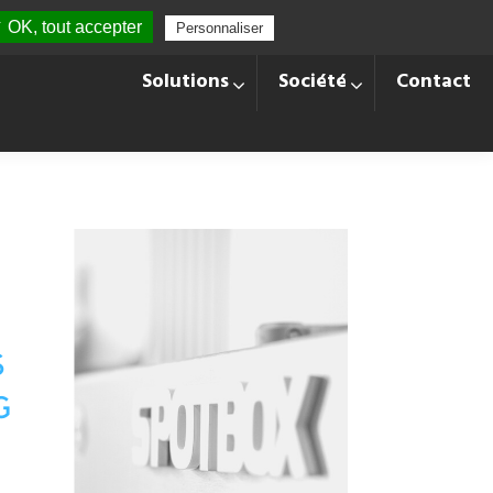
 OK, tout accepter
Personnaliser
+33 428 870 140
Langues
Solutions
Société
Contact