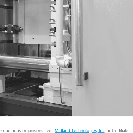
ire que nous organisons avec
Midland Technologies, Inc
. notre filiale 